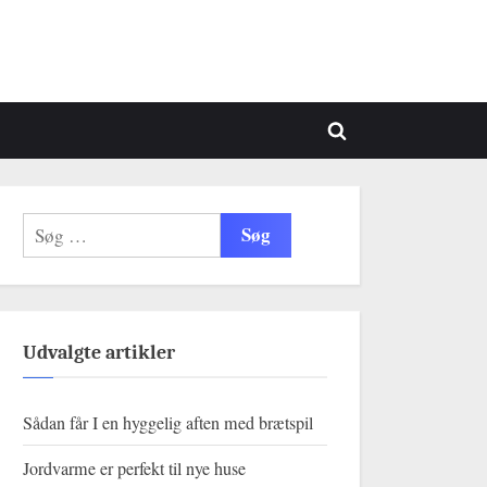
Toggle
search
form
Søg
efter:
Udvalgte artikler
Sådan får I en hyggelig aften med brætspil
Jordvarme er perfekt til nye huse