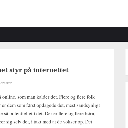
ået styr på internettet
til
entarer
Seniorerne
 online, som man kalder det. Flere og flere folk
har
for
r er dem som først opdagede det, mest sandsynligt
alvor
 så potentiellet i det. Der er flere og flere børn,
fået
er sig selv det, i takt med at de vokser op. Det
styr