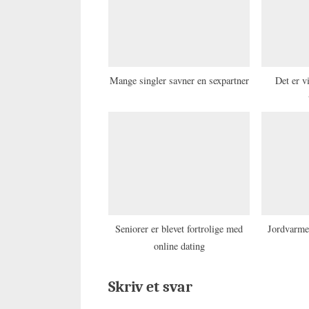
P
o
s
t
Mange singler savner en sexpartner
Det er v
:
Seniorer er blevet fortrolige med
Jordvarme 
online dating
Skriv et svar