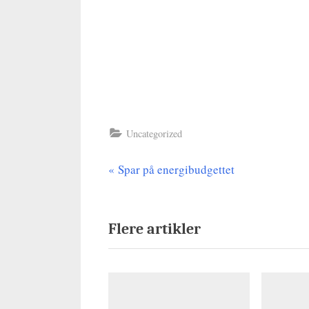
Uncategorized
P
Spar på energibudgettet
Indlægsnavigation
r
e
Flere artikler
v
i
o
u
s