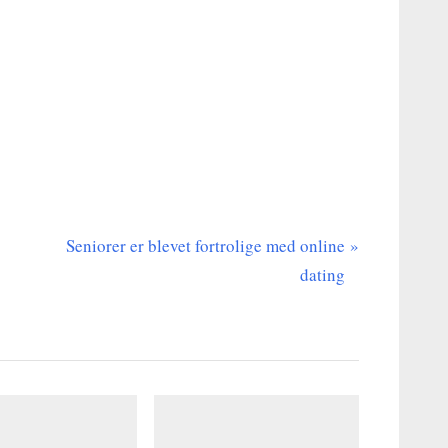
N
Seniorer er blevet fortrolige med online
e
dating
x
t
P
o
s
t