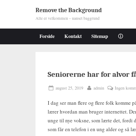
Skip
Remove the Background
to
Alle er velkommen – uanset baggrund
content
Forside
Kontakt
Sitemap
ⓘ
Seniorerne har for alvor f
Posted
By
august 25, 2019
admin
Ingen komm
on
I dag ser man flere og flere folk komme på
lærer hvordan man bruger internettet. De
unge til nye voksne, som lærte det, fordi de
som får en telefon i en ung alder og så lær