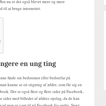
 Men nu er det også blevet mere og mere
på
 til at bruge internettet.
internettet
g
ængere en ung ting
nne finde sin bedstemor eller bedstefar på
 man kunne se en stigning af ældre, som får sig en
book. Der er også flere og flere sider på Facebook,
gar sider med billeder af ældres opslag, da de kan
ad man er vant til på Facebook fra andre. Sjovt